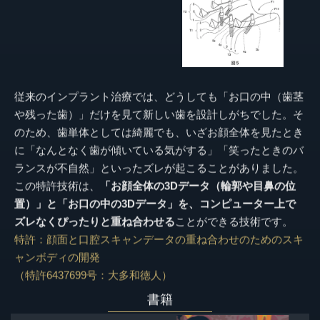
従来のインプラント治療では、どうしても「お口の中（歯茎
や残った歯）」だけを見て新しい歯を設計しがちでした。そ
のため、歯単体としては綺麗でも、いざお顔全体を見たとき
に「なんとなく歯が傾いている気がする」「笑ったときのバ
ランスが不自然」といったズレが起こることがありました。
この特許技術は、
「お顔全体の
3D
データ（輪郭や目鼻の位
置）」と「お口の中の
3D
データ」を、コンピューター上で
ズレなくぴったりと重ね合わせる
ことができる技術です。
特許：顔面と口腔スキャンデータの重ね合わせのためのスキ
ャンボディの開発
（特許
6437699
号：大多和徳人）
書籍