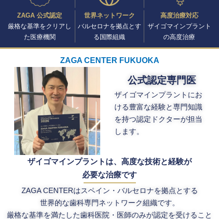
ZAGA 公式認定
世界ネットワーク
高度治療対応
厳格な基準をクリアし
バルセロナを拠点とす
ザイゴマインプラント
た医療機関
る国際組織
の高度治療
ZAGA CENTER FUKUOKA
公式認定専門医
ザイゴマインプラントにお
ける豊富な経験と専門知識
を持つ認定ドクターが担当
します。
ザイゴマインプラントは、高度な技術と経験が
必要な治療です
ZAGA CENTERはスペイン・バルセロナを拠点とする
世界的な歯科専門ネットワーク組織です。
厳格な基準を満たした歯科医院・医師のみが認定を受けること