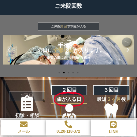
ご来院回数
ご来院
５回
で本歯が入る
２回目
手術
この日に
全部の歯
が入ります。
※顎の形に合う理想的な仮歯
1回目
２回目
３回目
歯が入る日
最短
２ヶ月
後
初診・相談
型取り・
手術
メール
0120-118-372
スキャン
LINE
※理想的な仮歯