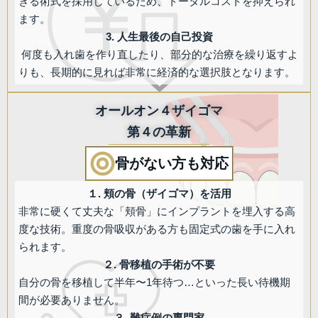
きる術式を採用しているため、トータルコストを抑えられ
ます。
3. 人生最後の自己投資
何度も入れ歯を作り直したり、部分的な治療を繰り返すよ
りも、長期的に見れば非常に経済的な選択肢となります。
オールオン４ザイゴマ
第４の革新
骨がない方も対応
１. 頬の骨（ザイゴマ）を活用
非常に硬くて丈夫な「頬骨」にインプラントを埋入する高
度な技術。重度の骨吸収がある方も固定式の歯を手に入れ
られます。
２. 骨移植の手術が不要
自分の骨を移植して半年〜1年待つ…といった長い待機期
間が必要ありません。
３.
難症例の専門家