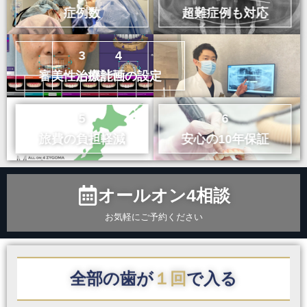
症例数
超難症例も対応
3
4
審美性と機能性
治療計画の設定
5
6
旅費の負担軽減
安心の10年保証
オールオン4相談
お気軽にご予約ください
全部の歯が
１回
で入る