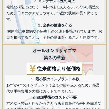
2. メンテナンス性の向上
複雑な構造ではなく、4本の柱で支えるシンプルな構造の
ため、日々のケアがしやすく、清潔な状態を長く保てま
す。
３. 全身の健康を守る
歯周病は糖尿病や心疾患との関連も指摘されています。お
口を根治することは、全身の健康を守ることと同義です。
オールオン４ザイゴマ
第３の革新
従来価格より低価格
１. 最小限のインプラント本数
わずか4本のインプラントで全ての歯を支えるため、部品
代や手術費用を大幅にカットできました。
2. 追加手術のコストが不要
本来なら数百万円かかることもある骨を作る手術を回避で