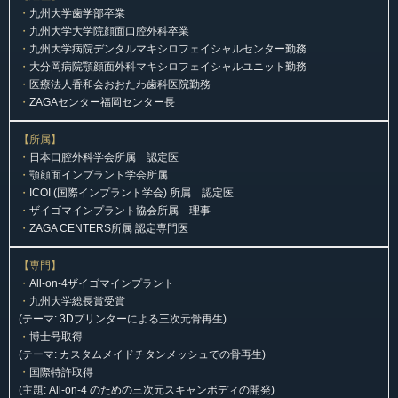
・
九州大学歯学部卒業
・
九州大学大学院顔面口腔外科卒業
・
九州大学病院デンタルマキシロフェイシャルセンター勤務
・
大分岡病院顎顔面外科マキシロフェイシャルユニット勤務
・
医療法人香和会おおたわ歯科医院勤務
・
ZAGAセンター福岡センター長
【所属】
・
日本口腔外科学会所属 認定医
・
顎顔面インプラント学会所属
・
ICOI (国際インプラント学会) 所属 認定医
・
ザイゴマインプラント協会所属 理事
・
ZAGA CENTERS所属 認定専門医
【専門】
・
All-on-4ザイゴマインプラント
・
九州大学総長賞受賞
(テーマ: 3Dプリンターによる三次元骨再生)
・
博士号取得
(テーマ: カスタムメイドチタンメッシュでの骨再生)
・
国際特許取得
(主題: All-on-4 のための三次元スキャンボディの開発)