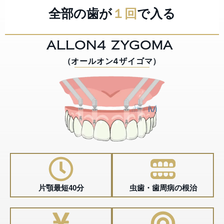
全部の歯が
１回
で入る
ALLON4 ZYGOMA
（オールオン4ザイゴマ）
片顎最短40分
虫歯・歯周病の根治